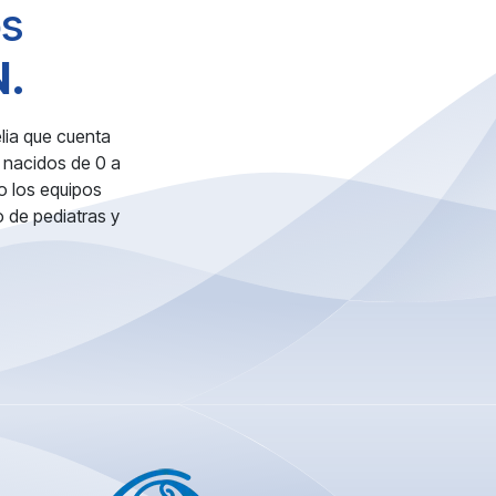
os
N.
lia que cuenta
 nacidos de 0 a
do los equipos
 de pediatras y