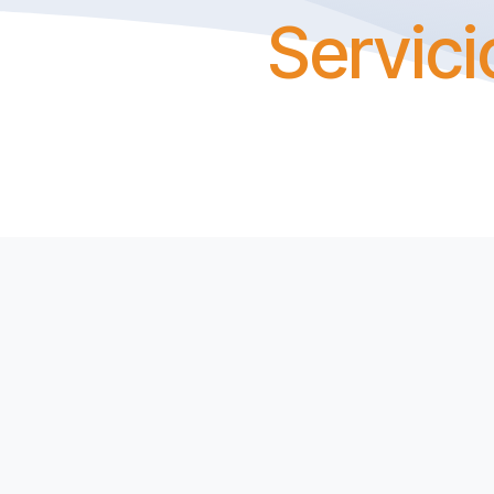
Servici
24/
Cuidamos lo que mas quieres
Urgencias
Pediátricas