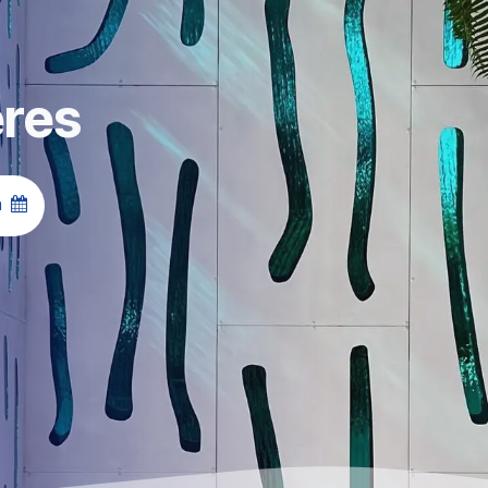
eres
ta