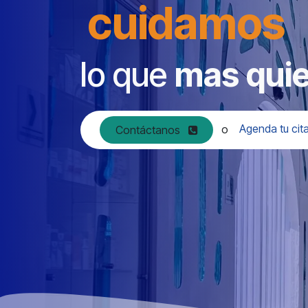
cuidamos
lo que
mas qui
o
Agenda tu ci
Cont​​áct​​anos