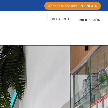
Agenda tu consulta
EN LÍNEA
MI CARRITO
INICIE SESIÓN
Servicios
Citas
Consejos
Contácto