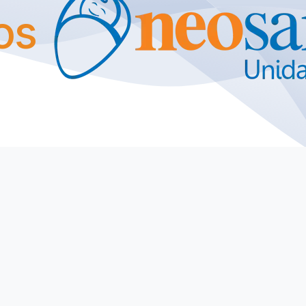
os
7
 Menores