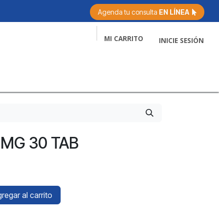
Agenda tu consulta
EN LÍNEA
MI CARRITO
INICIE SESIÓN
Servicios
Citas
Consejos
Contácto
0MG 30 TAB
regar al carrito