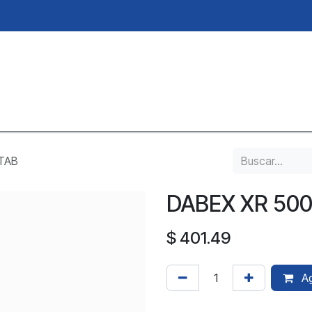
Inicio
Neosano
TAB
DABEX XR 50
$
401.49
Ag