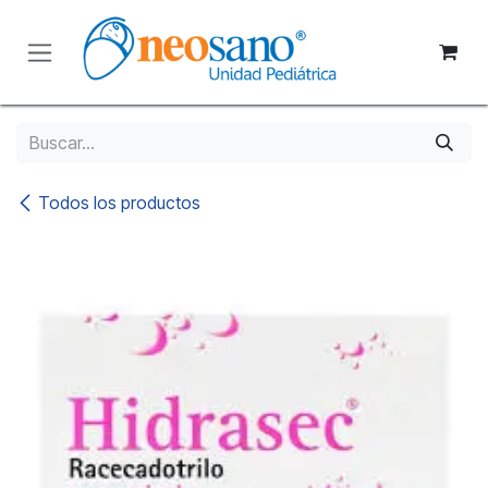
Ir al contenido
Todos los productos